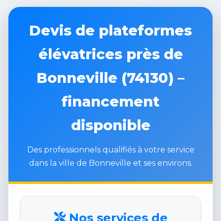
Devis de plateformes
élévatrices près de
Bonneville (74130) –
financement
disponible
Des professionnels qualifiés à votre service
dans la ville de Bonneville et ses environs.
Nos services de