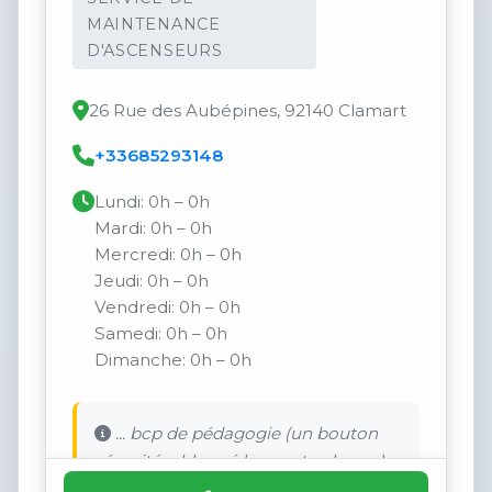
MAINTENANCE
D'ASCENSEURS
26 Rue des Aubépines, 92140 Clamart
+33685293148
Lundi: 0h – 0h
Mardi: 0h – 0h
Mercredi: 0h – 0h
Jeudi: 0h – 0h
Vendredi: 0h – 0h
Samedi: 0h – 0h
Dimanche: 0h – 0h
... bcp de pédagogie (un bouton
sécurité a bloqué le monte charge).