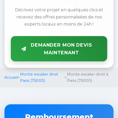
Décrivez votre projet en quelques clics et
recevez des offres personnalisées de nos
experts locaux en moins de 24h !
DEMANDER MON DEVIS
MAINTENANT
Monte escalier droit
Monte escalier droit à
Accueil
>
>
Paris (75000)
Paris (75000)
Remboursement