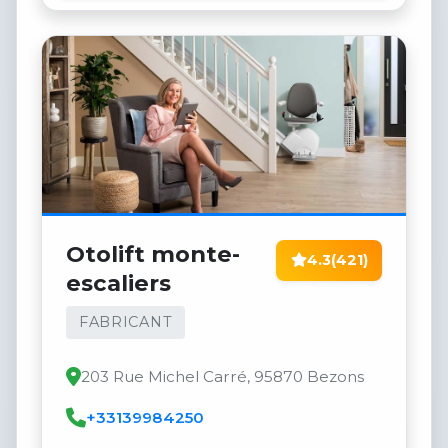
Otolift monte-
4.3
(421)
escaliers
FABRICANT
203 Rue Michel Carré, 95870 Bezons
+33139984250