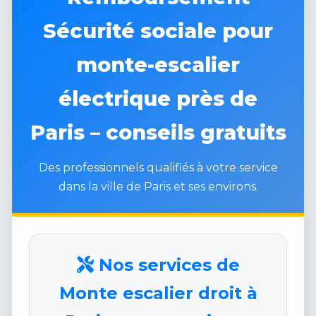
Sécurité sociale pour
monte-escalier
électrique près de
Paris – conseils gratuits
Des professionnels qualifiés à votre service
dans la ville de Paris et ses environs.
Nos services de
Monte escalier droit à