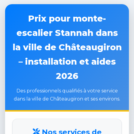
Prix pour monte-
escalier Stannah dans
la ville de Châteaugiron
– installation et aides
2026
Des professionnels qualifiés à votre service
dans la ville de Châteaugiron et ses environs.
Nos services de