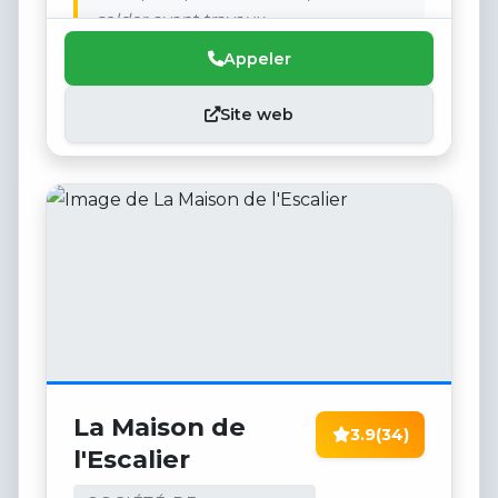
solder avant travaux.
Appeler
Site web
La Maison de
3.9
(34)
l'Escalier