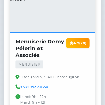
Menuiserie Remy
4.7
(28)
Pélerin et
Associés
MENUISIER
9 Beaujardin, 35410 Châteaugiron
+33299373850
Lundi: 9h – 12h
Mardi: 9h – 12h