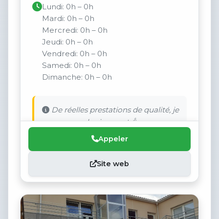
Lundi: 0h – 0h
Mardi: 0h – 0h
Mercredi: 0h – 0h
Jeudi: 0h – 0h
Vendredi: 0h – 0h
Samedi: 0h – 0h
Dimanche: 0h – 0h
De réelles prestations de qualité, je
recommande vivement 👍
Appeler
Site web