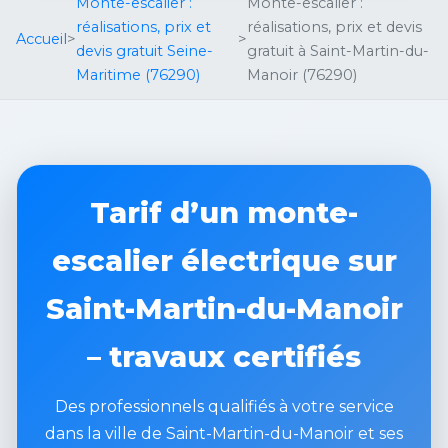
Monte-escalier :
Monte-escalier :
réalisations, prix et
réalisations, prix et devis
Accueil
>
>
devis gratuit Seine-
gratuit à Saint-Martin-du-
Maritime (76290)
Manoir (76290)
Tarif d’un monte-
escalier électrique sur
Saint-Martin-du-Manoir
– travaux certifiés
Des professionnels qualifiés à votre service
dans la ville de Saint-Martin-du-Manoir et ses