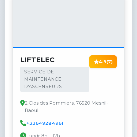
LIFTELEC
4.9
(7)
SERVICE DE
MAINTENANCE
D'ASCENSEURS
2 Clos des Pommiers, 76520 Mesnil-
Raoul
+33649284961
Lundi: 8h – 12h