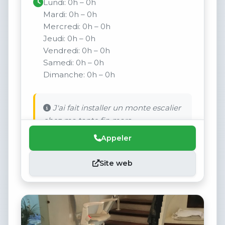
Lundi: 0h – 0h
Mardi: 0h – 0h
Mercredi: 0h – 0h
Jeudi: 0h – 0h
Vendredi: 0h – 0h
Samedi: 0h – 0h
Dimanche: 0h – 0h
J'ai fait installer un monte escalier
chez ma tante fin mars.
Appeler
Site web