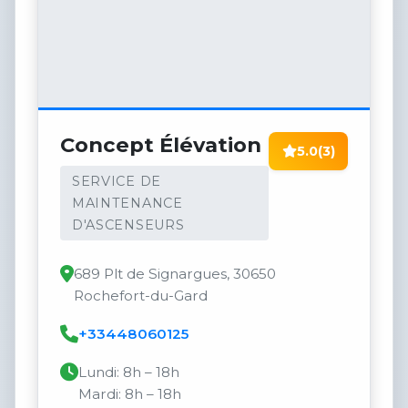
Concept Élévation
5.0
(3)
SERVICE DE
MAINTENANCE
D'ASCENSEURS
689 Plt de Signargues, 30650
Rochefort-du-Gard
+33448060125
Lundi: 8h – 18h
Mardi: 8h – 18h