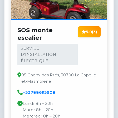
SOS monte
5.0
(3)
escalier
SERVICE
D'INSTALLATION
ÉLECTRIQUE
95 Chem. des Prés, 30700 La Capelle-
et-Masmolène
+33788693908
Lundi: 8h – 20h
Mardi: 8h – 20h
Mercredi: 8h – 20h